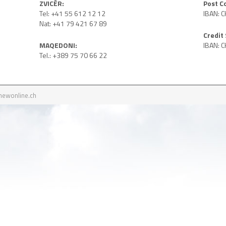
ZVICËR:
Post C
Tel: +41 55 612 12 12
IBAN: 
Nat: +41 79 421 67 89
Credit 
MAQEDONI:
IBAN: 
Tel.: +389 75 70 66 22
newonline.ch