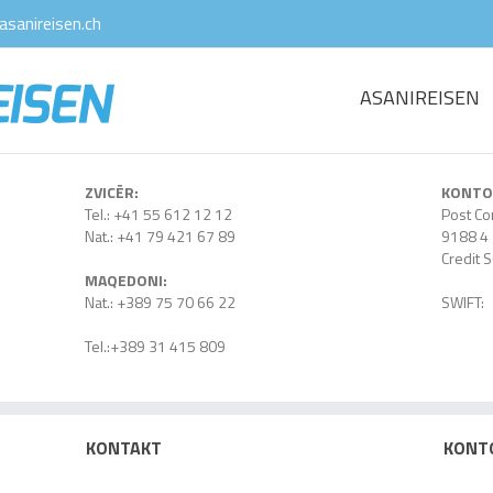
sanireisen.ch
ASANIREISEN
ZVICËR:
KONTO
Tel.: +41 55 612 12 12
Post 
Nat.: +41 79 421 67 89
9188 4
Credit 
MAQEDONI:
Nat.: +389 75 70 66 22
SWIFT
Tel.:+389 31 415 809
KONTAKT
KONT